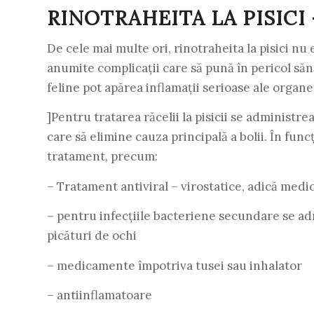
RINOTRAHEITA LA PISICI
De cele mai multe ori, rinotraheita la pisici nu
anumite complicații care să pună în pericol sănăt
feline pot apărea inflamații serioase ale organel
]Pentru tratarea răcelii la pisicii se adminis
care să elimine cauza principală a bolii. În fu
tratament, precum:
– Tratament antiviral – virostatice, adică medi
– pentru infecțiile bacteriene secundare se ad
picături de ochi
– medicamente împotriva tusei sau inhalator
– antiinflamatoare