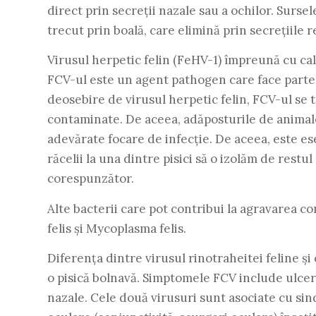
direct prin secreții nazale sau a ochilor. Surse
trecut prin boală, care elimină prin secrețiile r
Virusul herpetic felin (FeHV-1) împreună cu cali
FCV-ul este un agent pathogen care face parte d
deosebire de virusul herpetic felin, FCV-ul se 
contaminate. De aceea, adăposturile de animale
adevărate focare de infecție. De aceea, este e
răcelii la una dintre pisici să o izolăm de restu
corespunzător.
Alte bacterii care pot contribui la agravarea c
felis și Mycoplasma felis.
Diferența dintre virusul rinotraheitei feline și
o pisică bolnavă. Simptomele FCV include ulceraț
nazale. Cele două virusuri sunt asociate cu sind