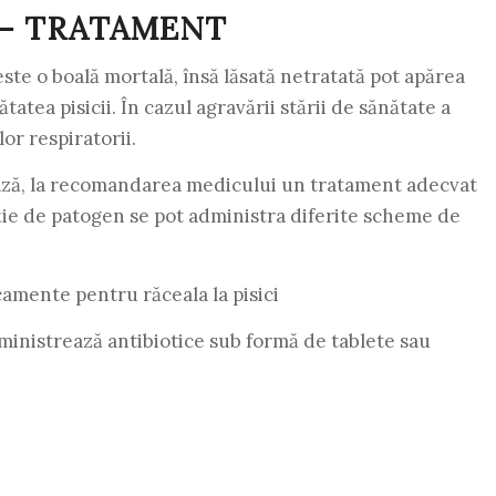
 – TRATAMENT
 este o boală mortală, însă lăsată netratată pot apărea
atea pisicii. În cazul agravării stării de sănătate a
or respiratorii.
trează, la recomandarea medicului un tratament adecvat
ncție de patogen se pot administra diferite scheme de
camente pentru răceala la pisici
ministrează antibiotice sub formă de tablete sau