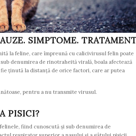
 CAUZE. SIMPTOME. TRATAMEN
ită la feline, care împreună cu calicivirusul felin poate
i sub denumirea de rinotraheită virală, boala afectează
fie ținută la distanță de orice factori, care ar putea
 sănătoase, pentru a nu transmite virusul.
 PISICI?
 felinele, fiind cunoscută și sub denumirea de
tul respirator superior a nasului și a gâtului pisicii.