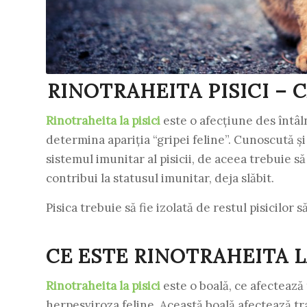
RINOTRAHEITA PISICI –
Rinotraheita la pisici
este o afecțiune des întâln
determina apariția “gripei feline”. Cunoscută ș
sistemul imunitar al pisicii, de aceea trebuie să 
contribui la statusul imunitar, deja slăbit.
Pisica trebuie să fie izolată de restul pisicilor
CE ESTE RINOTRAHEITA LA
Rinotraheita la pisici
este o boală, ce afectează
herpesviroza feline. Această boală afectează trac