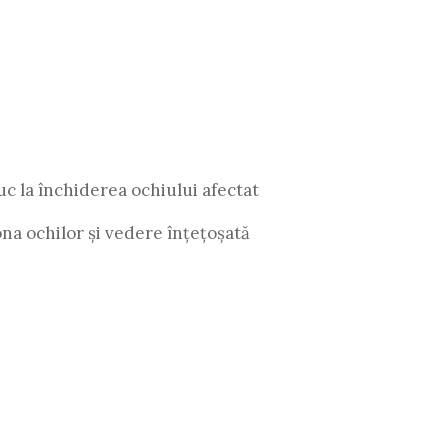
c la închiderea ochiului afectat
na ochilor și vedere înțețoșată