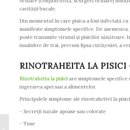
oculare (conjunctivită, scurgeri oculare) însoțit
cavității bucale.
Din momentul în care pisica a fost infectată cu 
manifeste simptomele specifice. De asemenea, în
poate transmite virusul și pisicilor sănătoare. I
insalubre de trai, precum lipsa curățeniei, a ven
RINOTRAHEITA LA PISICI
Rinotraheita la pisici
are simptomele specifice u
ingerarea apei sau a alimentelor.
Principalele simptome ale rinotraheitei la pisic
– Secreții nazale apoase sau colorate
– Tuse
Parvoviroza – Cauze.