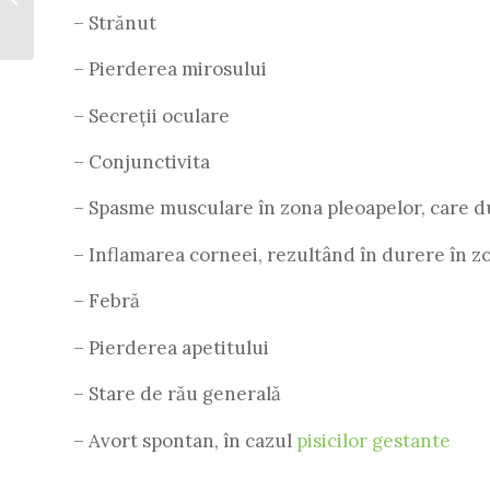
Simptome. Tratament
– Strănut
– Pierderea mirosului
– Secreții oculare
– Conjunctivita
– Spasme musculare în zona pleoapelor, care du
– Inflamarea corneei, rezultând în durere în zo
– Febră
– Pierderea apetitului
– Stare de rău generală
– Avort spontan, în cazul
pisicilor gestante