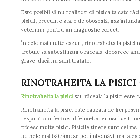
Este posibil să nu realizezi că pisica ta este r
pisicii, precum o stare de oboseală, nas înfund
veterinar pentru un diagnostic corect.
În cele mai multe cazuri, rinotraheita la pisici 
trebuie să subestimăm o răceală, deoarece anum
grave, dacă nu sunt tratate.
RINOTRAHEITA LA PISICI
Rinotraheita la pisici
sau răceala la pisici este 
Rinotraheita la pisici este cauzată de herpesvi
respirator infecțios al felinelor. Virusul se tr
trăiesc multe pisici. Pisicile tinere sunt cel m
felinele mai bătrâne se pot îmbolnăvi, mai ales 