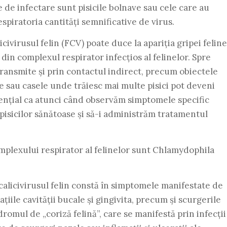
le de infectare sunt pisicile bolnave sau cele care au
espiratoria cantități semnificative de virus.
civirusul felin (FCV) poate duce la apariția gripei feline
in complexul respirator infecțios al felinelor. Spre
transmite și prin contactul indirect, precum obiectele
 sau casele unde trăiesc mai multe pisici pot deveni
sențial ca atunci când observăm simptomele specific
l pisicilor sănătoase și să-i administrăm tratamentul
omplexului respirator al felinelor sunt Chlamydophila
 calicivirusul felin constă în simptomele manifestate de
iile cavității bucale și gingivita, precum și scurgerile
romul de „coriză felină”, care se manifestă prin infecții