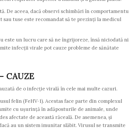
ăcită. De aceea, dacă observi schimbări în comportamentu
at sau tuse este recomandat să te prezinți la medicul
nu este un lucru care să ne îngrijoreze, însă niciodată ni
ite infecții virale pot cauze probleme de sănătate
 – CAUZE
cauzată de o infecție virală în cele mai multe cazuri.
rusul felin (FeHV-1). Acestas face parte din complexul
ansmite cu ușurință în adăposturile de animale, unde
si des afectate de această răceală. De asemenea, și
dacă au un sistem imunitar slăbit. Virusul se transmite