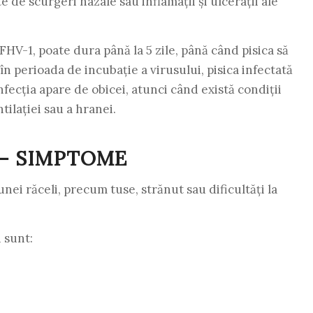
e de scurgeri nazale sau inflamații și ulcerații ale
FHV-1, poate dura până la 5 zile, până când pisica să
 perioada de incubație a virusului, pisica infectată
nfecția apare de obicei, atunci când există condiții
tilației sau a hranei.
 – SIMPTOME
nei răceli, precum tuse, strănut sau dificultăți la
i sunt: