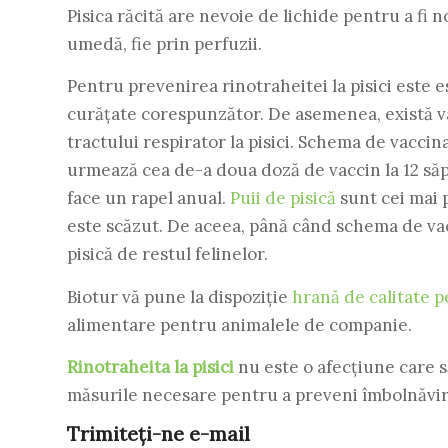
Pisica răcită are nevoie de lichide pentru a fi n
umedă, fie prin perfuzii.
Pentru prevenirea rinotraheitei la pisici este es
curățate corespunzător. De asemenea, există va
tractului respirator la pisici. Schema de vacci
urmează cea de-a doua doză de vaccin la 12 săptă
face un rapel anual.
Puii de pisică
sunt cei mai 
este scăzut. De aceea, până când schema de va
pisică de restul felinelor.
Biotur vă pune la dispoziție
hrană de calitate p
alimentare pentru animalele de companie.
Rinotraheita la pisici
nu este o afecțiune care să
măsurile necesare pentru a preveni îmbolnăvi
Trimiteți-ne e-mail