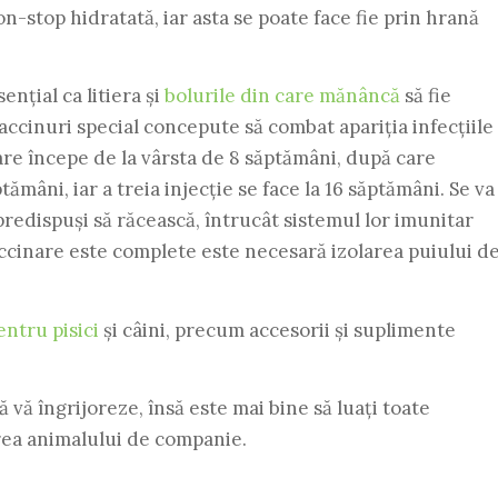
on-stop hidratată, iar asta se poate face fie prin hrană
ențial ca litiera și
bolurile din care mănâncă
să fie
ccinuri special concepute să combat apariția infecțiile
nare începe de la vârsta de 8 săptămâni, după care
mâni, iar a treia injecție se face la 16 săptămâni. Se va
predispuși să răcească, întrucât sistemul lor imunitar
ccinare este complete este necesară izolarea puiului d
entru pisici
și câini, precum accesorii și suplimente
 vă îngrijoreze, însă este mai bine să luați toate
rea animalului de companie.