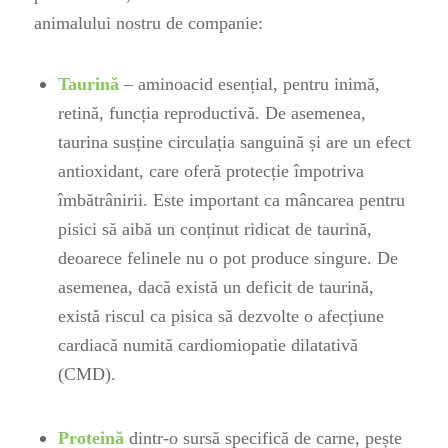
animalului nostru de companie
:
Taurină
– aminoacid esențial, pentru inimă,
retină, funcția reproductivă. De asemenea,
taurina susține circulația sanguină și are un efect
antio
x
idant, care oferă protecție împotriva
îmbătrânirii. Este important ca mâncarea pentru
pisici să aibă un conținut ridicat de taurină,
deoarece felinele nu o pot produce singure. De
asemenea, dacă există un deficit de taurină,
există riscul ca pisica să dezvolte o afecțiune
cardiacă numită cardiomiopatie dilatativă
(CMD).
Proteină
dintr-o sursă specifică de carne, pește