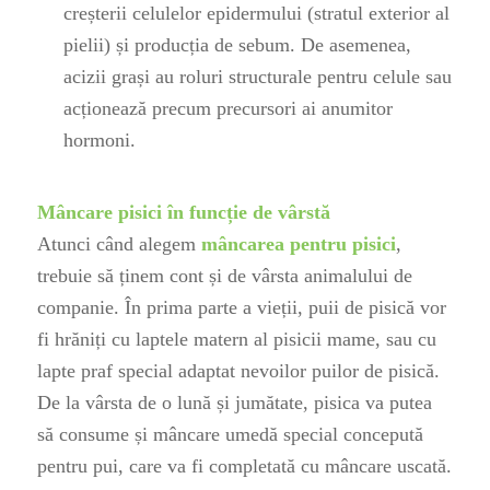
creșterii celulelor epidermului (stratul exterior al
pielii) și producția de sebum. De asemenea,
acizii grași au roluri structurale pentru celule sau
acționează precum precursori ai anumitor
hormoni.
Mâncare pisici în funcție de vârstă
Atunci când alegem
mâncarea pentru pisici
,
trebuie să ținem cont și de vârsta animalului de
companie. În prima parte a vieții, puii de pisică vor
fi hrăniți cu laptele matern al pisicii mame, sau cu
lapte praf specia
l
adaptat nevoilor puilor de pisică.
De la vârsta de o lună și jumătate, pisica va putea
să consume și mâncare umedă special concepută
pentru pui, care va fi completată cu mâncare uscată.