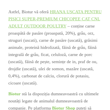
Astfel, Biotur vă oferă
HRANA USCATA PENTRU
PISICI SUPER-PREMIUM CHICOPEE CAT CNL
ADULT OUTDOOR POULTRY
– conține carne
proaspătă de pasăre (proaspată, 20%), grâu, orz,
struguri (uscati), carne de pasăre (uscată), grăsimi
animale, proteină hidrolizată, făină de grâu, făină
integrală de grâu, ficat, celuloză, carne de porc
(uscată), făină de pește, semințe de in, praf de ou,
drojdie (uscată), ulei de somon, mazăre (uscată,
0,4%), carbonat de calciu, clorură de potasiu,
cicoare (uscată).
Biotur
stă la dispoziția dumneavoastră cu ultimele
noutăți legate de animalul dumneavoastră de
companie. Pe platforma
Biotur Shop
puteți să