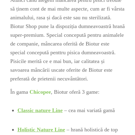
Atunci când alegem mâncarea pentru pisici trebuie
să ținem cont de mai multe aspecte, cum ar fi vârsta
animalului, rasa și dacă este sau nu sterilizată.
Biotur Shop pune la dispoziția dumneavoastră hrană
super-premium. Special concepută pentru animalele
de companie, mâncarea oferită de Biotur este
special concepută penttru pisica dumneavoastră.
Pisicile merită ce e mai bun, iar calitatea și
savoarea mâncării uscate oferite de Biotur este
preferată de prietenii necuvântători.
În gama
Chicopee
, Biotur oferă 3 game:
Classic nature Line
– cea mai variată gamă
Holistic Nature Line
– hrană holistică de top