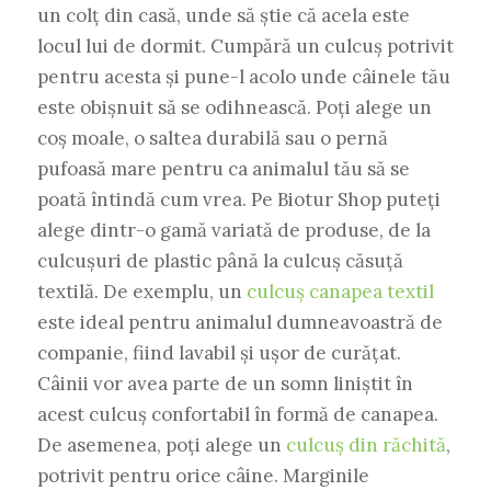
un colț din casă, unde să știe că acela este
locul lui de dormit. Cumpără un culcuș potrivit
pentru acesta și pune-l acolo unde câinele tău
este obișnuit să se odihnească. Poți alege un
coș moale, o saltea durabilă sau o pernă
pufoasă mare pentru ca animalul tău să se
poată întindă cum vrea. Pe Biotur Shop puteți
alege dintr-o gamă variată de produse, de la
culcușuri de plastic până la culcuș căsuță
textilă. De exemplu, un
culcuș canapea textil
este ideal pentru animalul dumneavoastră de
companie, fiind lavabil și ușor de curățat.
Câinii vor avea parte de un somn liniștit în
acest culcuș confortabil în formă de canapea.
De asemenea, poți alege un
culcuș din răchită
,
potrivit pentru orice câine. Marginile