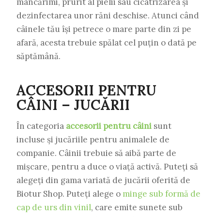
mâncărimi, prurit al pielii sau cicatrizarea și
dezinfectarea unor răni deschise. Atunci când
câinele tău își petrece o mare parte din zi pe
afară, acesta trebuie spălat cel puțin o dată pe
săptămână.
ACCESORII PENTRU
CÂINI – JUCĂRII
În categoria
accesorii pentru câini
sunt
incluse și jucăriile pentru animalele de
companie. Câinii trebuie să aibă parte de
mișcare, pentru a duce o viață activă. Puteți să
alegeți din gama variată de jucării oferită de
Biotur Shop. Puteți alege o
minge sub formă de
cap de urs din vinil
, care emite sunete sub