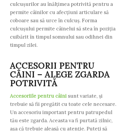
culcușurilor au înălțimea potrivită pentru a
permite câinilor cu afecțiuni articulare să
coboare sau să urce în culcuș. Forma
culcușului permite câinelui să stea în poziția
cuibărit în timpul somnului sau odihnei din
timpul zilei.
ACCESORII PENTRU
CÂINI – ALEGE ZGARDA
POTRIVITĂ
Accesoriile pentru câini
sunt variate, și
trebuie să fii pregătit cu toate cele necesare.
Un accesoriu important pentru patrupedul
tău este zgarda. Aceasta va fi purtată zilnic,
așa că trebuie aleasă cu atenție. Puteți să