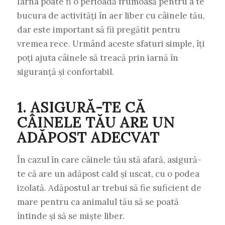
Iarna poate fi o perioadă frumoasă pentru a te
bucura de activități în aer liber cu câinele tău,
dar este important să fii pregătit pentru
vremea rece. Urmând aceste sfaturi simple, îți
poți ajuta câinele să treacă prin iarnă în
siguranță și confortabil.
1. ASIGURĂ-TE CĂ
CÂINELE TĂU ARE UN
ADĂPOST ADECVAT
În cazul în care câinele tău stă afară, asigură-
te că are un adăpost cald și uscat, cu o podea
izolată. Adăpostul ar trebui să fie suficient de
mare pentru ca animalul tău să se poată
întinde și să se miște liber.