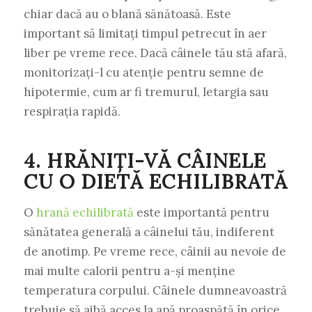
chiar dacă au o blană sănătoasă. Este
important să limitați timpul petrecut în aer
liber pe vreme rece. Dacă câinele tău stă afară,
monitorizați-l cu atenție pentru semne de
hipotermie, cum ar fi tremurul, letargia sau
respirația rapidă.
4. HRĂNIȚI-VĂ CÂINELE
CU O DIETĂ ECHILIBRATĂ
O
hrană echilibrată
este importantă pentru
sănătatea generală a câinelui tău, indiferent
de anotimp. Pe vreme rece, câinii au nevoie de
mai multe calorii pentru a-și menține
temperatura corpului. Câinele dumneavoastră
trebuie să aibă acces la apă proaspătă în orice