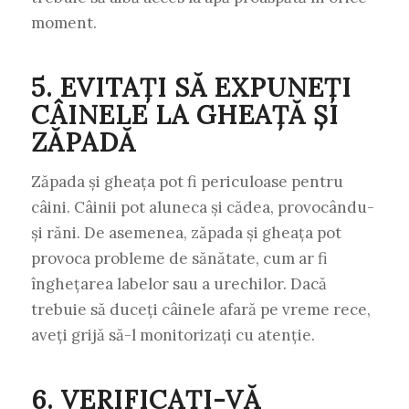
moment.
5. EVITAȚI SĂ EXPUNEȚI
CÂINELE LA GHEAȚĂ ȘI
ZĂPADĂ
Zăpada și gheața pot fi periculoase pentru
câini. Câinii pot aluneca și cădea, provocându-
și răni. De asemenea, zăpada și gheața pot
provoca probleme de sănătate, cum ar fi
înghețarea labelor sau a urechilor. Dacă
trebuie să duceți câinele afară pe vreme rece,
aveți grijă să-l monitorizați cu atenție.
6. VERIFICAȚI-VĂ